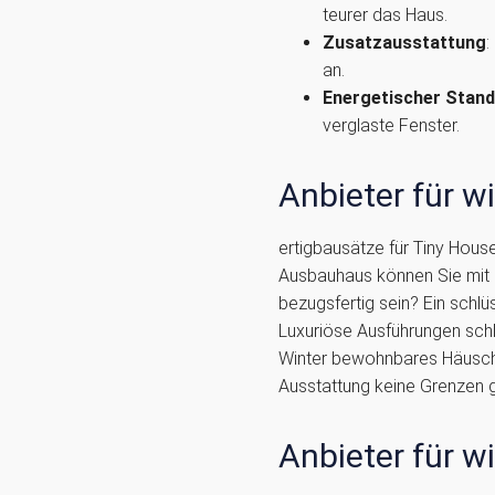
teurer das Haus.
Zusatzausstattung
:
an.
Energetischer Stan
verglaste Fenster.
Anbieter für w
ertigbausätze für Tiny Hous
Ausbauhaus können Sie mit m
bezugsfertig sein? Ein schl
Luxuriöse Ausführungen schl
Winter bewohnbares Häuschen
Ausstattung keine Grenzen g
Anbieter für w