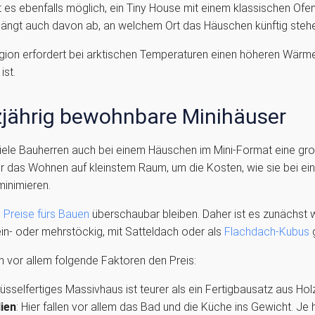
st es ebenfalls möglich, ein Tiny House mit einem klassischen Of
 hängt auch davon ab, an welchem Ort das Häuschen künftig stehe
egion erfordert bei arktischen Temperaturen einen höheren Wärmes
ist.
nzjährig bewohnbare Minihäuser
 viele Bauherren auch bei einem Häuschen im Mini-Format eine gro
ür das Wohnen auf kleinstem Raum, um die Kosten, wie sie bei 
minimieren.
e
Preise fürs Bauen
überschaubar bleiben. Daher ist es zunächst 
n- oder mehrstöckig, mit Satteldach oder als
Flachdach-Kubus
g
vor allem folgende Faktoren den Preis:
hlüsselfertiges Massivhaus ist teurer als ein Fertigbausatz aus Ho
lien
: Hier fallen vor allem das Bad und die Küche ins Gewicht. Je 