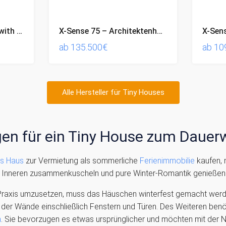
30 m2 modular house with entresol
X-Sense 75 – Architektenhaus mit Dachterrasse / KFW-Effizienzhaus (*sofortiger Projektbeginn*)
ab
135.500€
ab
10
Alle Hersteller für Tiny Houses
en für ein Tiny House zum Daue
es Haus
zur Vermietung als sommerliche
Ferienimmobilie
kaufen, 
m Inneren zusammenkuscheln und pure Winter-Romantik genießen
raxis umzusetzen, muss das Häuschen winterfest gemacht werden.
r Wände einschließlich Fenstern und Türen. Des Weiteren benöti
m
. Sie bevorzugen es etwas ursprünglicher und möchten mit der Na