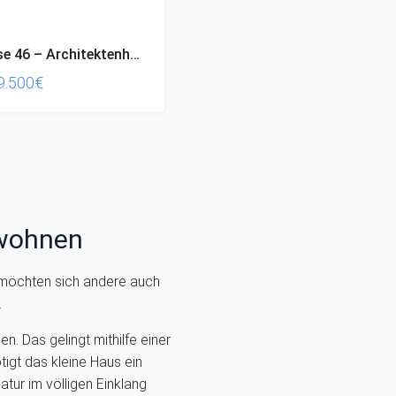
X-Sense 46 – Architektenhaus mit Dachterrasse / KFW-Effizienzhaus (*sofortiger Projektbeginn*)
9.500€
rwohnen
möchten sich andere auch
.
 Das gelingt mithilfe einer
gt das kleine Haus ein
tur im völligen Einklang