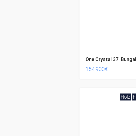
154.900€
Holz
h