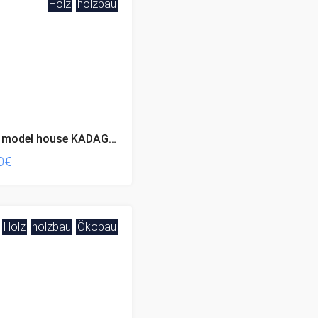
Holz
holzbau
47 m2 model house KADAGYS
0€
Holz
holzbau
Ökobau