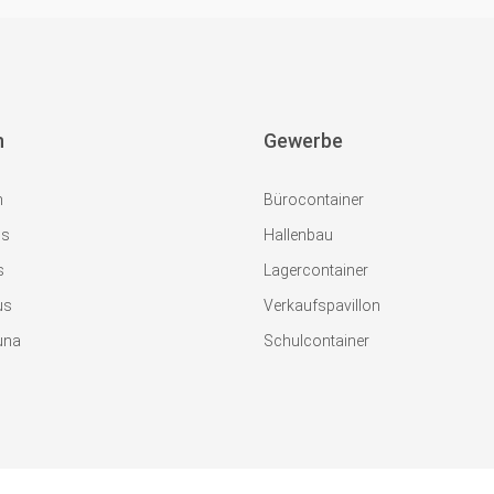
n
Gewerbe
m
Bürocontainer
us
Hallenbau
s
Lagercontainer
us
Verkaufspavillon
una
Schulcontainer