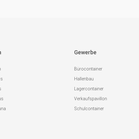
n
Gewerbe
m
Bürocontainer
us
Hallenbau
s
Lagercontainer
us
Verkaufspavillon
una
Schulcontainer