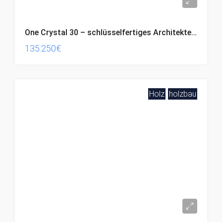
One Crystal 30 – schlüsselfertiges Architektenhaus & KFW-Effizienzhaus mit Luft-Luft-Wärmepumpe (*sofortiger Projektbeginn*)
135.250€
Holz
holzbau