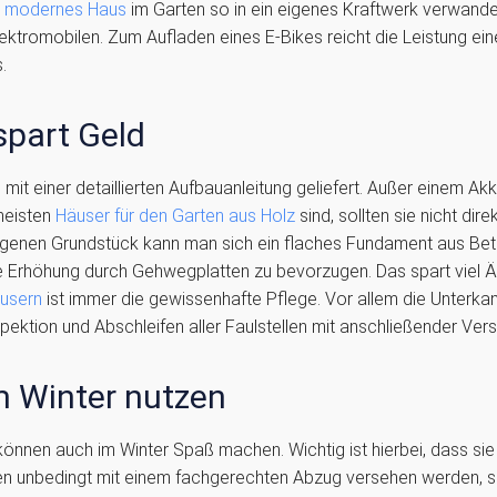
n
modernes Haus
im Garten so in ein eigenes Kraftwerk verwande
lektromobilen. Zum Aufladen eines E-Bikes reicht die Leistung ei
.
spart Geld
it einer detaillierten Aufbauanleitung geliefert. Außer einem Ak
meisten
Häuser für den Garten aus Holz
sind, sollten sie nicht di
eigenen Grundstück kann man sich ein flaches Fundament aus Bet
te Erhöhung durch Gehwegplatten zu bevorzugen. Das spart viel 
usern
ist immer die gewissenhafte Pflege. Vor allem die Unterkante 
nspektion und Abschleifen aller Faulstellen mit anschließender Vers
m Winter nutzen
önnen auch im Winter Spaß machen. Wichtig ist hierbei, dass sie 
n unbedingt mit einem fachgerechten Abzug versehen werden, so