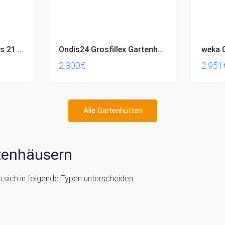
Isoliertes Campinghaus 21 m2 Bausatz kostenloser Versand
Ondis24 Grosfillex Gartenhaus
2.300€
2.951
Alle Gartenhütten
tenhäusern
sich in folgende Typen unterscheiden: