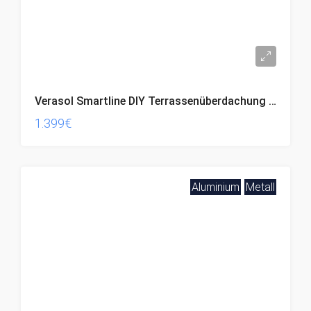
Verasol Smartline DIY Terrassenüberdachung anthrazit (4,24 x 3,0 M)
1.399€
Aluminium
Metall