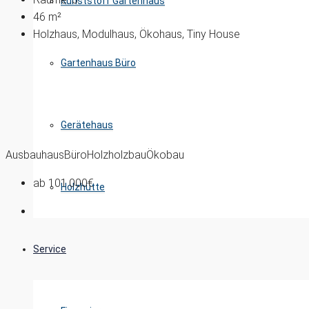
Kunststoff Gartenhaus
46
m²
Holzhaus, Modulhaus, Ökohaus, Tiny House
Gartenhaus Büro
Gerätehaus
Ausbauhaus
Büro
Holz
holzbau
Ökobau
ab
101.000€
Holzhütte
Service