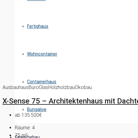
Fertighaus
Wohncontainer
Containerhaus
Ausbauhaus
Büro
Glas
Holz
holzbau
Ökobau
X-Sense 75 – Architektenhaus mit Dachte
Bungalow
ab
135.500€
Räume:
4
75
m²
Gewerbebau