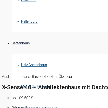
Hallenbüro
Gartenhaus
Holz Gartenhaus
Ausbauhaus
Büro
Glas
Holz
holzbau
Ökobau
X-Sense 46 – Architektenhaus mit Dachte
Metall Gartenhaus
ab
109.500€
Räume:
3