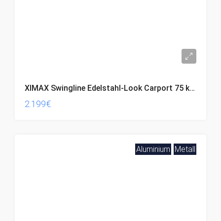
XIMAX Swingline Edelstahl-Look Carport 75 kg/m2, 531 x 275 x 283 cm, Komplettbausatz
2.199€
Aluminium
Metall