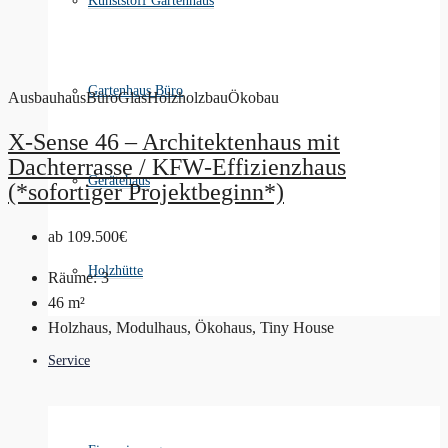
Kunststoff Gartenhaus
Gartenhaus Büro
Ausbauhaus
Büro
Glas
Holz
holzbau
Ökobau
X-Sense 46 – Architektenhaus mit
Dachterrasse / KFW-Effizienzhaus
Gerätehaus
(*sofortiger Projektbeginn*)
ab
109.500€
Holzhütte
Räume:
3
46
m²
Holzhaus, Modulhaus, Ökohaus, Tiny House
Service