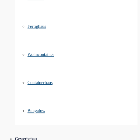
Fertighaus
Wohncontainer
Containerhaus
Bungalow
Gewerbebau