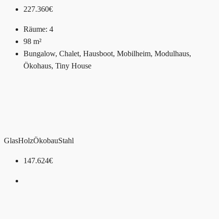
227.360€
Räume:
4
98
m²
Bungalow, Chalet, Hausboot, Mobilheim, Modulhaus,
Ökohaus, Tiny House
Glas
Holz
Ökobau
Stahl
147.624€