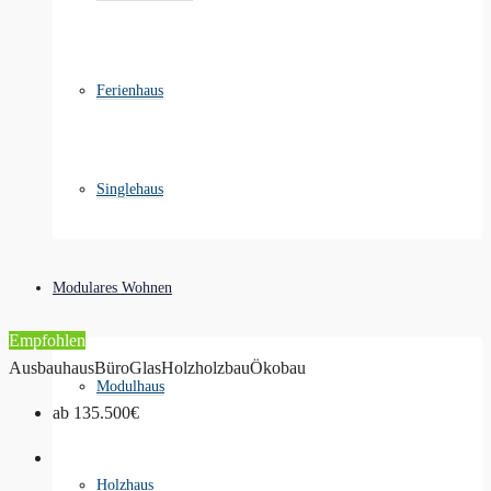
Ferienhaus
Singlehaus
Modulares Wohnen
Empfohlen
Ausbauhaus
Büro
Glas
Holz
holzbau
Ökobau
Modulhaus
ab
135.500€
Holzhaus