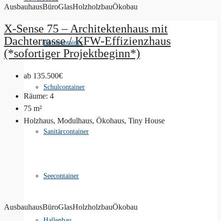
Ausbauhaus
Büro
Glas
Holz
holzbau
Ökobau
X-Sense 75 – Architektenhaus mit
Dachterrasse / KFW-Effizienzhaus
Bürocontainer
(*sofortiger Projektbeginn*)
ab
135.500€
Schulcontainer
Räume:
4
75
m²
Holzhaus, Modulhaus, Ökohaus, Tiny House
Sanitärcontainer
Seecontainer
Ausbauhaus
Büro
Glas
Holz
holzbau
Ökobau
Hallenbau