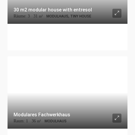
30 m2 modular house with entresol
Räume:
3
31
m²
MODULHAUS, TINY HOUSE
Modulares Fachwerkhaus
Raum:
1
36
m²
MODULHAUS