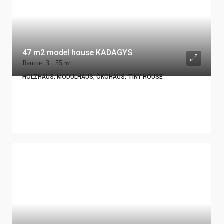
47 m2 model house KADAGYS
Räume:
3
55
m²
HOLZHAUS, MODULHAUS, ÖKOHAUS, TINY HOUSE