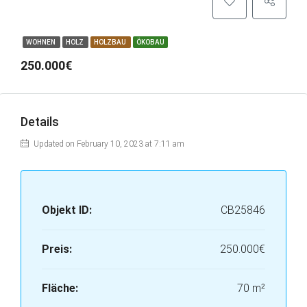
WOHNEN
HOLZ
HOLZBAU
ÖKOBAU
250.000€
Details
Updated on February 10, 2023 at 7:11 am
Objekt ID:
CB25846
Preis:
250.000€
Fläche:
70 m²