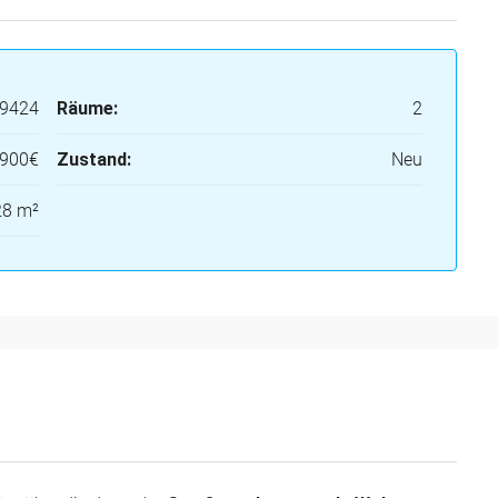
9424
Räume:
2
900€
Zustand:
Neu
28 m²