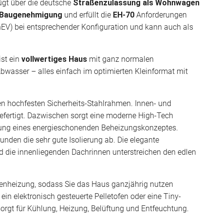
gt über die deutsche
Straßenzulassung als Wohnwagen
e Baugenehmigung
und erfüllt die
EH-70
Anforderungen
V) bei entsprechender Konfiguration und kann auch als
st ein
vollwertiges Haus
mit ganz normalen
bwasser – alles einfach im optimierten Kleinformat mit
n hochfesten Sicherheits-Stahlrahmen. Innen- und
efertigt. Dazwischen sorgt eine moderne High-Tech
tzung eines energieschonenden Beheizungskonzeptes.
unden die sehr gute Isolierung ab. Die elegante
 die innenliegenden Dachrinnen unterstreichen den edlen
ckenheizung, sodass Sie das Haus ganzjährig nutzen
in elektronisch gesteuerte Pelletofen oder eine Tiny-
orgt für Kühlung, Heizung, Belüftung und Entfeuchtung.