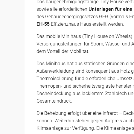
Das baugenehmigungsfähige Tiny House verfü
sowie alle erforderlichen
Unterlagen für ein
des Gebäudeenergiegesetzes GEG (vormals EnE
EH-55
Effizienzhaus Haus erstellt werden.
Das mobile Minihaus (Tiny House on Wheels) i
Versorgungsleitungen für Strom, Wasser und A
dem Vorteil der Mobilität.
Das Minihaus hat aus statischen Gründen eine
Außenverkleidung sind konsequent aus Holz g
Thermoisolierung für die erforderliche Umse
Thermopen- und sicherheitsverglaste Fenster r
Dacheindeckung aus lackiertem Stahlblech und
Gesamteindruck.
Die Beheizung erfolgt über eine Infrarot – De
können. Weiterhin stehen gegen Aufpreis auch e
Klimaanlage zur Verfügung. Die Klimaanlage s