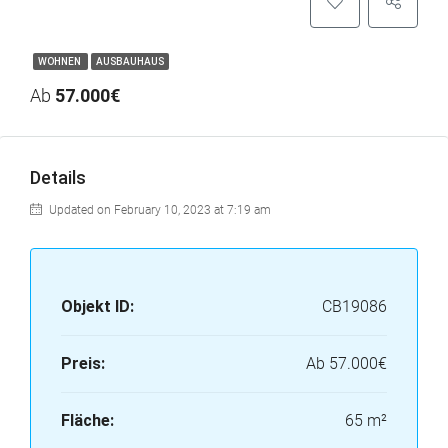
WOHNEN
AUSBAUHAUS
Ab
57.000€
Details
Updated on February 10, 2023 at 7:19 am
Objekt ID:
CB19086
Preis:
Ab
57.000€
Fläche:
65 m²