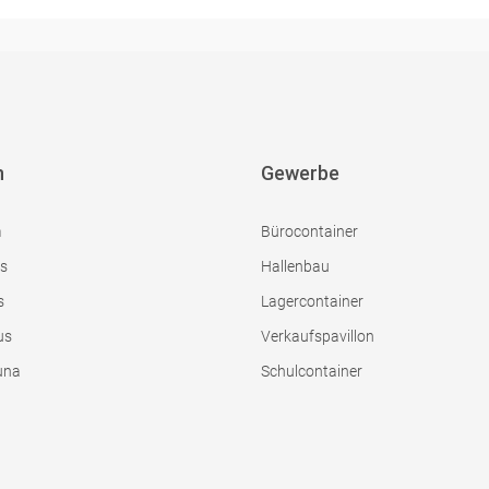
n
Gewerbe
m
Bürocontainer
s
Hallenbau
s
Lagercontainer
us
Verkaufspavillon
una
Schulcontainer