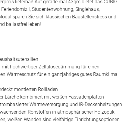
rpreis lieferbar! Auf gerade mal 43qm bietet das CUBIG
 Feriendomizil, Studentenwohnung, Singlehaus,
odul sparen Sie sich klassischen Baustellenstress und
nd ballastfrei leben!
ushaltsutensilien
mit hochwertiger Zellulosedämmung für einen
hen Wärmeschutz für ein ganzjähriges gutes Raumklima
erdeckt montierten Rollläden
her Lärche kombiniert mit weißen Fassadenplatten
strombasierter Wärmeversorgung und IR-Deckenheizungen
hwachsenden Rohstoffen in atmosphärischer Holzoptik
ten, weißen Wänden sind vielfältige Einrichtungsoptionen