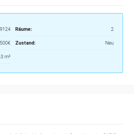
9124
Räume:
2
500€
Zustand:
Neu
43 m²