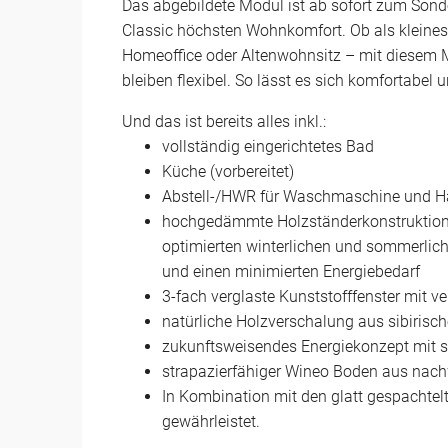
Das abgebildete Modul ist ab sofort zum Sonde
Classic höchsten Wohnkomfort. Ob als kleines
Homeoffice oder Altenwohnsitz – mit diesem M
bleiben flexibel. So lässt es sich komfortabel u
Und das ist bereits alles inkl.:
vollständig eingerichtetes Bad
Küche (vorbereitet)
Abstell-/HWR für Waschmaschine und Ha
hochgedämmte Holzständerkonstruktion 
optimierten winterlichen und sommerlic
und einen minimierten Energiebedarf
3-fach verglaste Kunststofffenster mit v
natürliche Holzverschalung aus sibirisc
zukunftsweisendes Energiekonzept mit 
strapazierfähiger Wineo Boden aus nac
In Kombination mit den glatt gespachtel
gewährleistet.