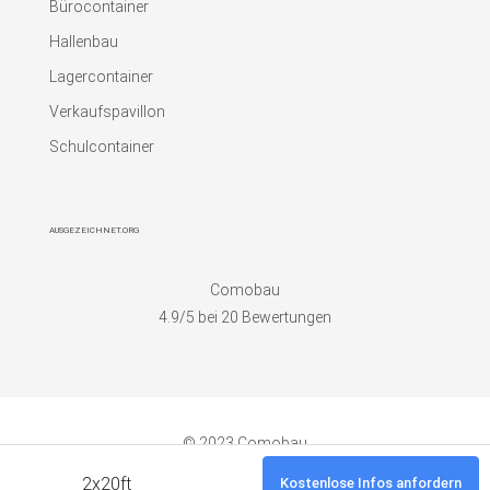
Bürocontainer
Hallenbau
Lagercontainer
Verkaufspavillon
Schulcontainer
AUSGEZEICHNET.ORG
Comobau
4.9
/5 bei
20
Bewertungen
© 2023 Comobau
2x20ft
Kostenlose Infos anfordern