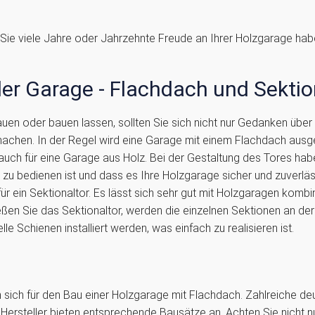
Sie viele Jahre oder Jahrzehnte Freude an Ihrer Holzgarage haben
der Garage - Flachdach und Sektio
en oder bauen lassen, sollten Sie sich nicht nur Gedanken über
hen. In der Regel wird eine Garage mit einem Flachdach ausgest
uch für eine Garage aus Holz. Bei der Gestaltung des Tores haben
ht zu bedienen ist und dass es Ihre Holzgarage sicher und zuverlä
ür ein Sektionaltor. Es lässt sich sehr gut mit Holzgaragen komb
ießen Sie das Sektionaltor, werden die einzelnen Sektionen an d
le Schienen installiert werden, was einfach zu realisieren ist.
n sich für den Bau einer Holzgarage mit Flachdach. Zahlreiche de
Hersteller bieten entsprechende Bausätze an. Achten Sie nicht nu